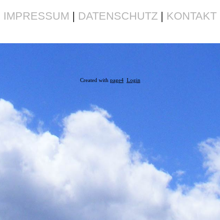
IMPRESSUM
|
DATENSCHUTZ
|
KONTAKT
Created with
page4
Login