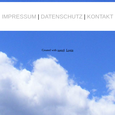
IMPRESSUM
|
DATENSCHUTZ
|
KONTAKT
Created with
page4
Login